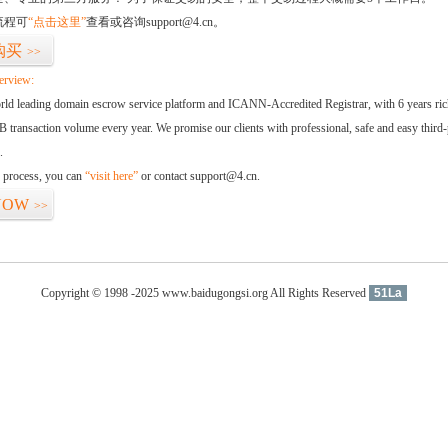
流程可
“点击这里”
查看或咨询support@4.cn。
购买
>>
erview:
orld leading domain escrow service platform and ICANN-Accredited Registrar, with 6 years ri
 transaction volume every year. We promise our clients with professional, safe and easy third-
.
d process, you can
“visit here”
or contact support@4.cn.
NOW
>>
Copyright © 1998 -2025 www.baidugongsi.org All Rights Reserved
51La