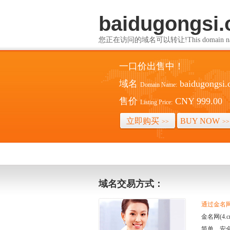
baidugongsi.
您正在访问的域名可以转让!This domain name i
一口价出售中！
域名
baidugongsi.
Domain Name:
售价
CNY 999.00
Listing Price:
立即购买
BUY NOW
>>
>>
域名交易方式：
通过金名网(
金名网(4
简单、安