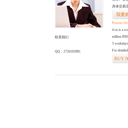
具体交易
我要
Process Ov
4.cn is a w
million RMB
联系我们
5 workdays
For detaile
QQ：2726103981
BUY 